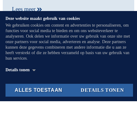
Lees meer
Deze website maakt gebruik van cookies
We gebruiken cookies om content en advertenties te personaliseren, om
functies voor social media te bieden en om ons websiteverkeer te
analyseren. Ook delen we informatie over uw gebruik van onze site met
onze partners voor social media, adverteren en analyse. Deze partners
kunnen deze gegevens combineren met andere informatie die u aan ze
heeft verstrekt of die ze hebben verzameld op basis van uw gebruik van
hun services.
Details tonen
Over
Cookieverklaring
ALLES TOESTAAN
DETAILS TONEN
Noodzakelijk *
Noodzakelijke cookies helpen een website bruikbaarder
te maken, door basisfuncties als paginanavigatie en
toegang tot beveiligde gedeelten van de website
mogelijk te maken. Zonder deze cookies kan de
website niet naar behoren werken.
Het geluidsniveau van